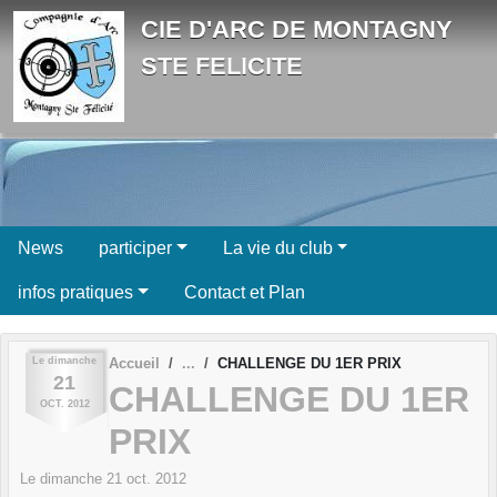
Panneau de gestion des cookies
CIE D'ARC DE MONTAGNY
STE FELICITE
News
participer
La vie du club
infos pratiques
Contact et Plan
Le
dimanche
Accueil
CHALLENGE DU 1ER PRIX
21
CHALLENGE DU 1ER
OCT.
2012
PRIX
Le
dimanche
21
oct.
2012