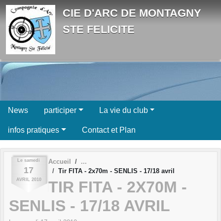
Panneau de gestion des cookies
CIE D'ARC DE MONTAGNY
STE FELICITE
News
participer
La vie du club
infos pratiques
Contact et Plan
Le
samedi
Accueil
17
Tir FITA - 2x70m - SENLIS - 17/18 avril
AVRIL
2010
TIR FITA - 2X70M -
SENLIS - 17/18 AVRIL