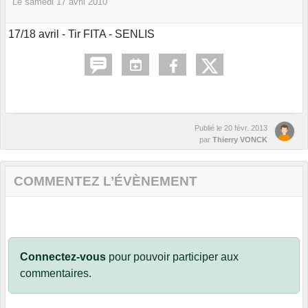
Le
samedi
17
avril
2010
17/18 avril - Tir FITA - SENLIS
Publié le
20 févr. 2013
par
Thierry VONCK
COMMENTEZ L’ÉVÈNEMENT
Connectez-vous
pour pouvoir participer aux
commentaires.