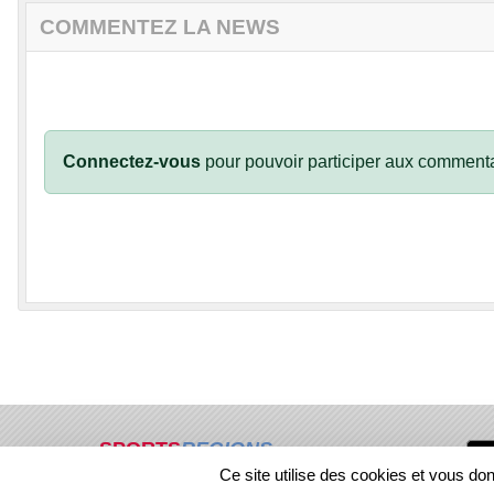
COMMENTEZ LA NEWS
Connectez-vous
pour pouvoir participer aux commenta
SPORTS
REGIONS
Ce site utilise des cookies et vous do
288251
visites