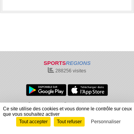
SPORTS
REGIONS
288256
visites
Charte cookies
Gestion des cookies
Ce site utilise des cookies et vous donne le contrôle sur ceux
Informations légales
Signaler un contenu inapproprié
que vous souhaitez activer
Tout accepter
Tout refuser
Personnaliser
Envie de participer ?
Connexion